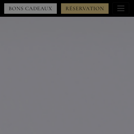
Menu
BONS CADEAUX
RÉSERVATION
à
droite