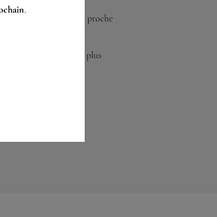
Ligne 5.
rochain
.
ondants
: L’arrêt le plus proche
senaux”.
e bus, l’arrêt de bus le plus
are”.
RIBOURG