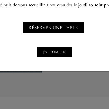
Pour la ligne de bus
: 
éjouit de vous accueillir à nouveau dès le
jeudi 20 août p
Arrêt de bus corresp
pour la ligne 5 est “Ar
RÉSERVER UNE TABLE
Pour les autres lignes d
proche est “Fribourg G
J'AI COMPRIS
PLAN AGGLO F