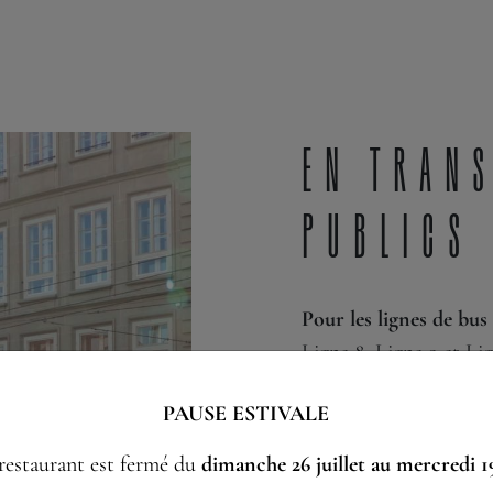
En Tran
publics
Pour les lignes de bus
Ligne 8, Ligne 9 et Lig
Arrêts de bus corres
PAUSE ESTIVALE
plus proches du restau
Gare”.
restaurant est fermé du
dimanche 26 juillet au mercredi 1