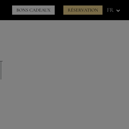
Menu
FR
BONS CADEAUX
RÉSERVATION
à
droite
t