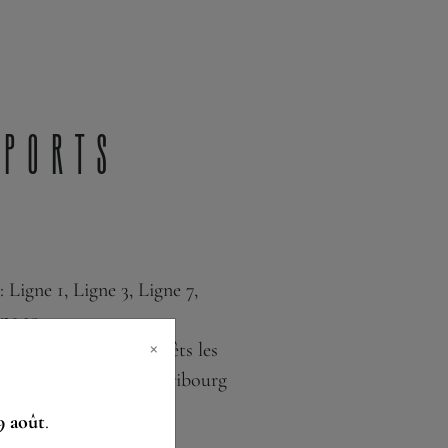
sports
: Ligne 1, Ligne 3, Ligne 7,
ne 10.
×
pondants
: Les deux arrêts les
rant sont “Fries” et “Fribourg
9 août
.