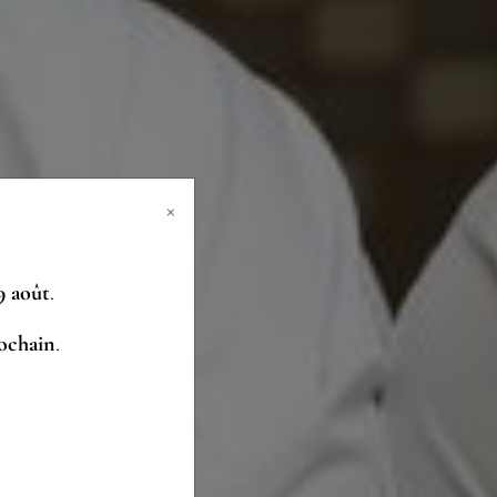
×
9 août
.
rochain
.