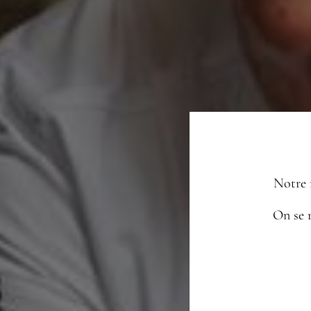
Notre 
On se r