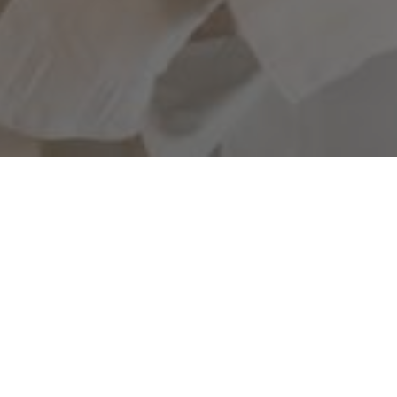
16.02.2022
Soirée Abats et
Cochonailles