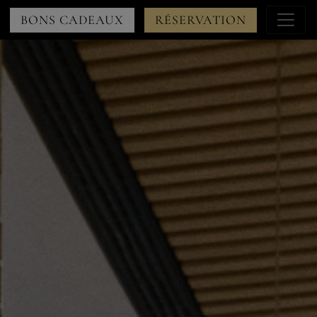
Menu
BONS CADEAUX
RÉSERVATION
à
droite