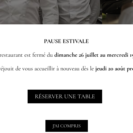
PAUSE ESTIVALE
Transforme
restaurant est fermé du
dimanche 26 juillet au mercredi 1
éjouit de vous accueillir à nouveau dès le
jeudi 20 août p
en Expertis
Gastronomi
RÉSERVER UNE TABLE
Rejoignez notre équipe au cœur 
J'AI COMPRIS
votre carrière dans un restaura