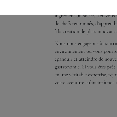
Au Pérolles, nous croyons que l
ingrédient du succès. Ici, vous 
de chefs renommés, d'apprendre
à la création de plats innovants
Nous nous engageons à nourrir 
environnement où vous pourre
épanouir et atteindre de nouv
gastronomie. Si vous êtes prêt 
en une véritable expertise, rej
votre aventure culinaire à nos 