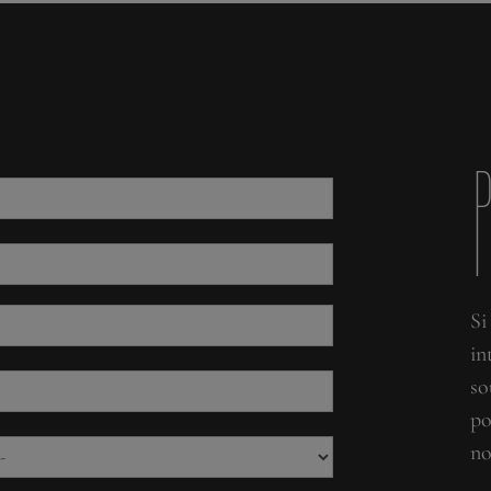
Si
in
so
po
no