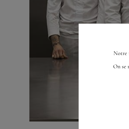
Notre 
On se r